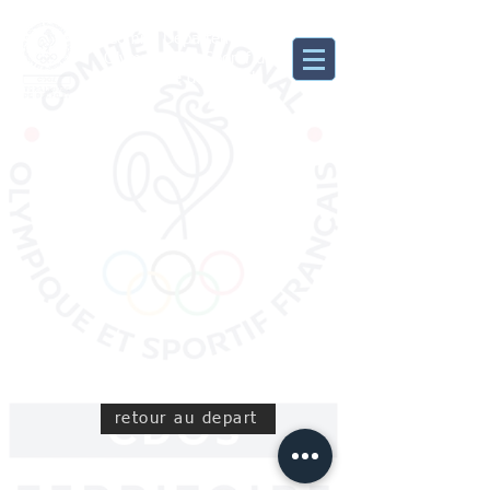
Comité Départemental
Olympique et Sportif du
Territoire de Belfort
retour au depart