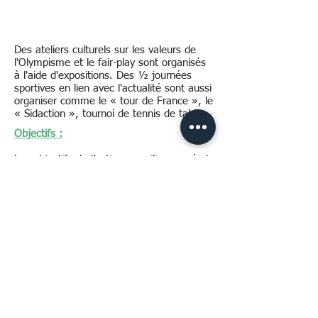
Des ateliers culturels sur les valeurs de
l'Olympisme et le fair-play sont organisés
à l'aide d'expositions. Des ½ journées
sportives en lien avec l'actualité sont aussi
organiser comme le « tour de France », le
« Sidaction », tournoi de tennis de table.
Objectifs :
Les objectifs de l’action en milieu carcéral
ont été atteints, selon les retours du
Directeur de la MA et des détenus eux-
mêmes qui ont pu répondre à un
questionnaire de satisfaction à l'issue de
l'opération « sentez-vous sport ».
Les intervenants extérieurs ont également
été très satisfaits lors des projets mis en
place à l'occasion des journées à thème.
A travers toutes les interventions réalisées
au cours de l'année 2019, les détenus ont